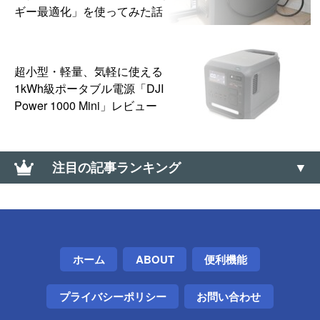
ギー最適化」を使ってみた話
超小型・軽量、気軽に使える
1kWh級ポータブル電源「DJI
Power 1000 Mini」レビュー
注目の記事ランキング
Google Chromeのオフラインインストーラを入手す
る方法（Win・Mac・Linux）
【2段階認証】「Google認証システム」アプリは複数
ホーム
ABOUT
便利機能
端末で同時利用できる
プライバシーポリシー
お問い合わせ
Adobe Acrobat Readerのオフラインインストーラー
の入手方法＆トラブルシュート（Windows・Mac・