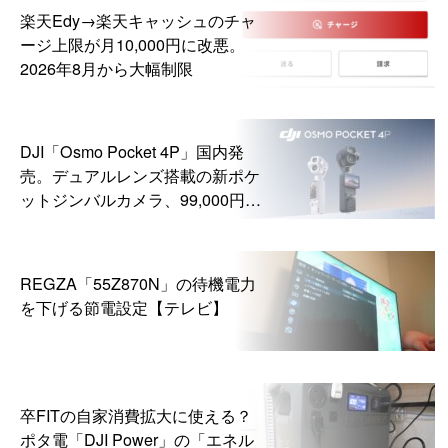
楽天Edy→楽天キャッシュのチャ
ージ上限が月10,000円に改悪。
2026年8月から大幅制限
DJI「Osmo Pocket 4P」国内発
売。デュアルレンズ搭載の新ポケ
ットジンバルカメラ、99,000円か
ら
REGZA「55Z870N」の待機電力
を下げる節電設定【テレビ】
卒FITの自家消費拡大に使える？
ポタ電「DJI Power」の「エネル