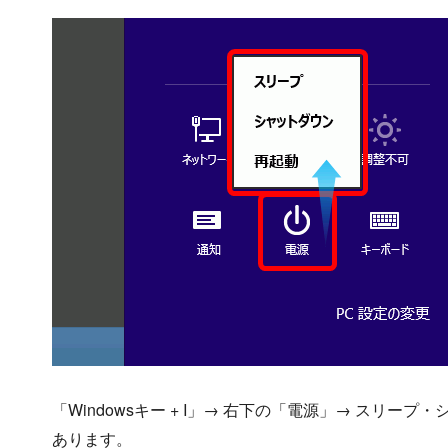
「Windowsキー + I」→ 右下の「電源」→ スリ
あります。