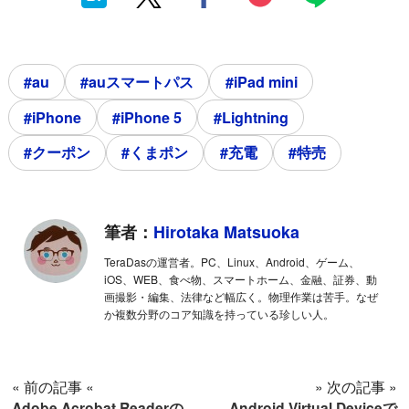
#au
#auスマートパス
#iPad mini
#iPhone
#iPhone 5
#Lightning
#クーポン
#くまポン
#充電
#特売
筆者：
Hirotaka Matsuoka
TeraDasの運営者。PC、Linux、Android、ゲーム、
iOS、WEB、食べ物、スマートホーム、金融、証券、動
画撮影・編集、法律など幅広く。物理作業は苦手。なぜ
か複数分野のコア知識を持っている珍しい人。
« 前の記事 «
» 次の記事 »
Adobe Acrobat Readerの
Android Virtual Deviceで