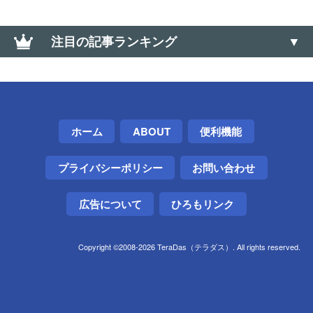
注目の記事ランキング
大なり小なり（＜、＞）の上向き・下向きの記号の
出し方（∧、∨）
【Windows】サウンド コントロールパネルの開き方
ホーム
ABOUT
便利機能
（サウンドの詳細設定）
プライバシーポリシー
お問い合わせ
DaVinci Resolveで左のみのモノラル音声をステレオ
に分ける方法
広告について
ひろもリンク
Google Chromeのオフラインインストーラを入手す
る方法（Win・Mac・Linux）
Copyright ©2008-2026 TeraDas（テラダス）. All rights reserved.
【Android】アプリ「ファイルマネージャー+」で
PC・NASのファイルを開く方法。FTPサーバ機能も
AMD公式のビデオドライバ削除ツール「AMD