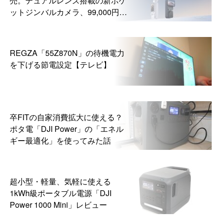
売。デュアルレンズ搭載の新ポケ
ットジンバルカメラ、99,000円か
ら
REGZA「55Z870N」の待機電力
を下げる節電設定【テレビ】
卒FITの自家消費拡大に使える？
ポタ電「DJI Power」の「エネル
ギー最適化」を使ってみた話
超小型・軽量、気軽に使える
1kWh級ポータブル電源「DJI
Power 1000 Mini」レビュー