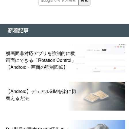
新着記事
横画面非対応アプリを強制的に横
画面にできる「Rotation Control」
【Android・画面の強制回転】
【Android】デュアルSIMを楽に切
替える方法
DJI 製品が最大42,658円引き！