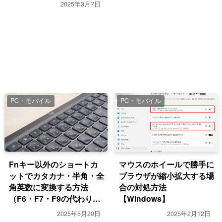
ィ）
2025年3月7日
PC・モバイル
PC・モバイル
Fnキー以外のショートカ
マウスのホイールで勝手に
ットでカタカナ・半角・全
ブラウザが縮小拡大する場
角英数に変換する方法
合の対処方法
（F6・F7・F9の代わり）
【Windows】
【Windows・MS-IME】
2025年5月20日
2025年2月12日