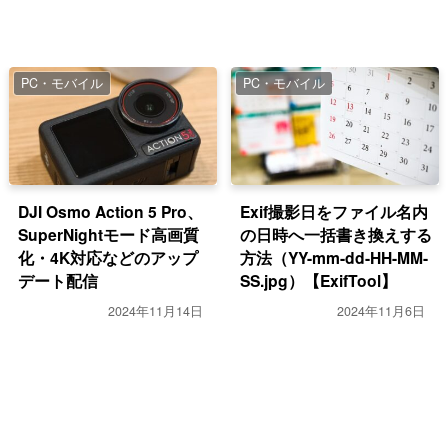
PC・モバイル
PC・モバイル
DJI Osmo Action 5 Pro、
Exif撮影日をファイル名内
SuperNightモード高画質
の日時へ一括書き換えする
化・4K対応などのアップ
方法（YY-mm-dd-HH-MM-
デート配信
SS.jpg）【ExifTool】
2024年11月14日
2024年11月6日