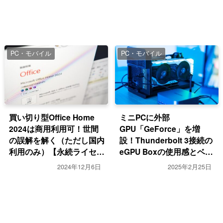
PC・モバイル
PC・モバイル
買い切り型Office Home
ミニPCに外部
2024は商用利用可！世間
GPU「GeForce」を増
の誤解を解く（ただし国内
設！Thunderbolt 3接続の
利用のみ）【永続ライセン
eGPU Boxの使用感とベン
ス】
チマーク結果
2024年12月6日
2025年2月25日