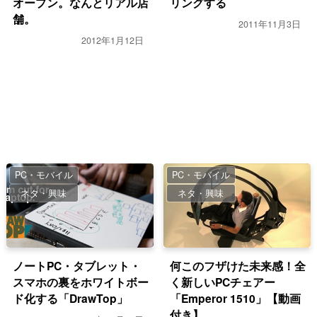
オープン。なんとリアル店
リングする
舗。
2011年11月3日
2012年1月12日
PC・モバイル
PC・モバイル
ネタ・興味
ネタ・興味
ノートPC・タブレット・
何このフザけた未来感！全
スマホの裏をホワイトボー
く新しいPCチェアー
ド化する「DrawTop」
「Emperor 1510」【動画
付き】