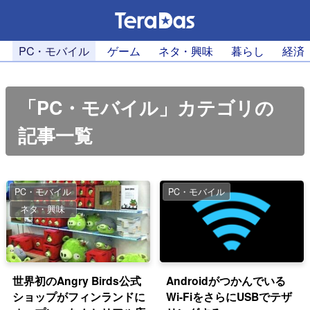
PC・モバイル
ゲーム
ネタ・興味
暮らし
経済
「PC・モバイル」カテゴリの
記事一覧
PC・モバイル
PC・モバイル
ネタ・興味
世界初のAngry Birds公式
Androidがつかんでいる
ショップがフィンランドに
Wi-FiをさらにUSBでテザ