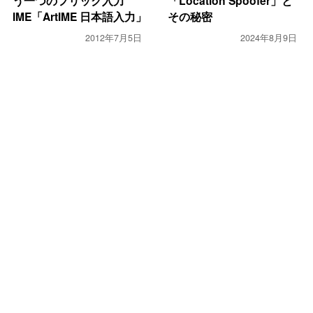
う一つのフリック入力
「Location Spoofer」と
IME「ArtIME 日本語入力」
その秘密
2012年7月5日
2024年8月9日
PC・モバイル
PC・モバイル
早くも「カレログ」がサー
集中管理モード
ビスの根本的見直しを発表
「GodMode」等
Windows 7の隠し機能一
2011年9月1日
覧