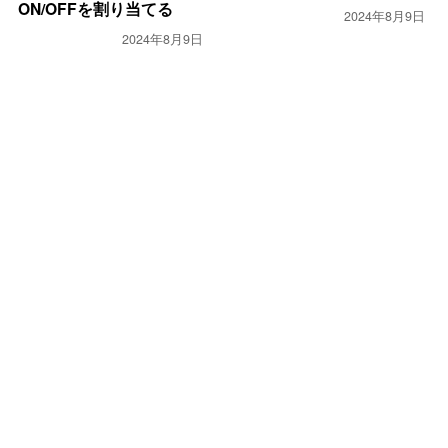
ON/OFFを割り当てる
2024年8月9日
2024年8月9日
PC・モバイル
PC・モバイル
Firefox 3.6 向け All-in-one
Windows Vista / 7 のファ
Gesture 暫定対応版
イル関連付け問題の対処方
法
2024年8月9日
2024年8月9日