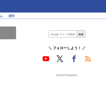
ム
雑学
＼ フォローしよう！ ／