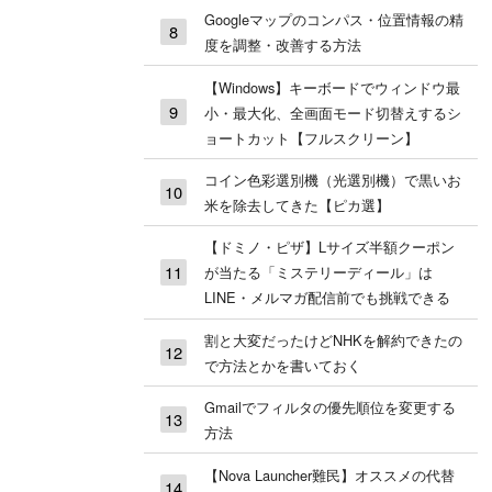
Googleマップのコンパス・位置情報の精
度を調整・改善する方法
【Windows】キーボードでウィンドウ最
小・最大化、全画面モード切替えするシ
ョートカット【フルスクリーン】
コイン色彩選別機（光選別機）で黒いお
米を除去してきた【ピカ選】
【ドミノ・ピザ】Lサイズ半額クーポン
が当たる「ミステリーディール」は
LINE・メルマガ配信前でも挑戦できる
割と大変だったけどNHKを解約できたの
で方法とかを書いておく
Gmailでフィルタの優先順位を変更する
方法
【Nova Launcher難民】オススメの代替