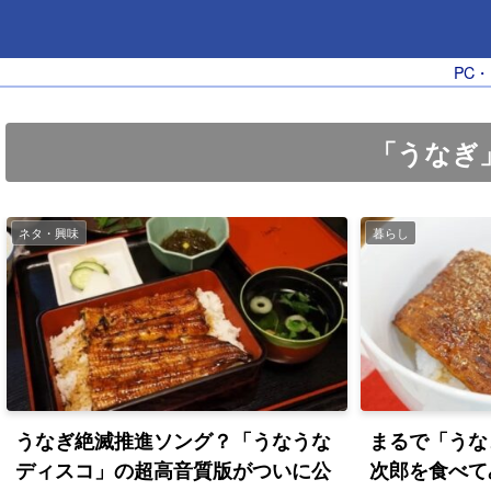
PC
「うなぎ
ネタ・興味
暮らし
うなぎ絶滅推進ソング？「うなうな
まるで「うな
ディスコ」の超高音質版がついに公
次郎を食べて