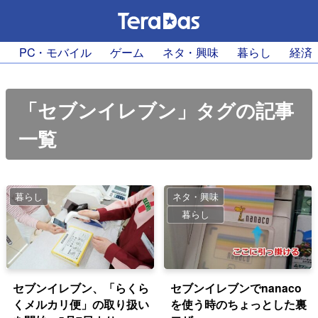
PC・モバイル
ゲーム
ネタ・興味
暮らし
経済
「セブンイレブン」タグの記事
一覧
暮らし
ネタ・興味
暮らし
セブンイレブン、「らくら
セブンイレブンでnanaco
くメルカリ便」の取り扱い
を使う時のちょっとした裏