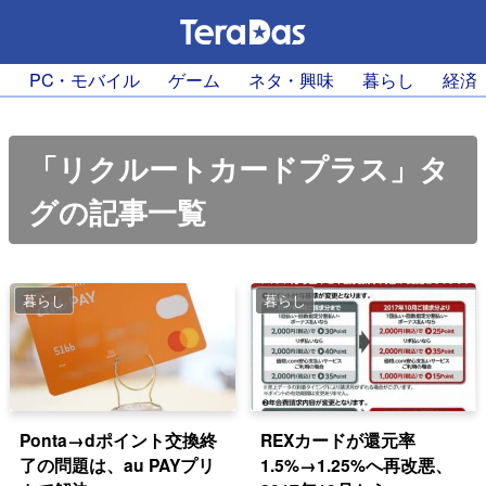
PC・モバイル
ゲーム
ネタ・興味
暮らし
経済
「リクルートカードプラス」タ
グの記事一覧
暮らし
暮らし
Ponta→dポイント交換終
REXカードが還元率
了の問題は、au PAYプリ
1.5%→1.25%へ再改悪、