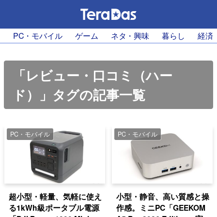
PC・モバイル
ゲーム
ネタ・興味
暮らし
経済
「レビュー・口コミ（ハー
ド）」タグの記事一覧
PC・モバイル
PC・モバイル
超小型・軽量、気軽に使え
小型・静音、高い質感と操
る1kWh級ポータブル電源
作感。ミニPC「GEEKOM