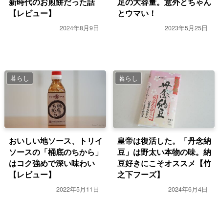
新時代のお煎餅だった話
足の大容量。意外とちゃん
【レビュー】
とウマい！
2024年8月9日
2023年5月25日
暮らし
暮らし
おいしい地ソース、トリイ
皇帝は復活した。「丹念納
ソースの「桶底のちから」
豆」は野太い本物の味。納
はコク強めで深い味わい
豆好きにこそオススメ【竹
【レビュー】
之下フーズ】
2022年5月11日
2024年6月4日