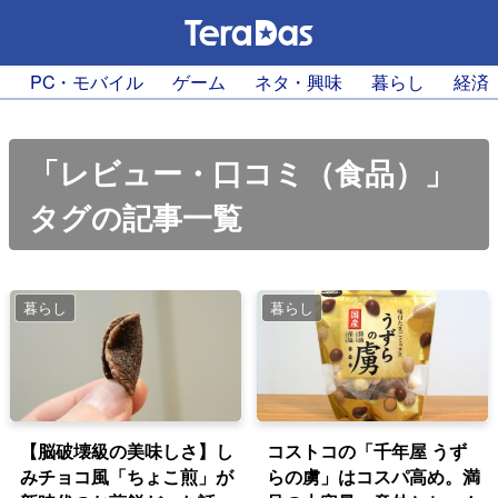
PC・モバイル
ゲーム
ネタ・興味
暮らし
経済
「レビュー・口コミ（食品）」
タグの記事一覧
暮らし
暮らし
【脳破壊級の美味しさ】し
コストコの「千年屋 うず
みチョコ風「ちょこ煎」が
らの虜」はコスパ高め。満