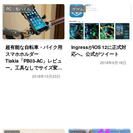
PC・モバイル
ゲーム
超有能な自転車・バイク用
IngressがiOS 12に正式対
スマホホルダー
応へ。公式がツイート
Tiakia「PB03-AC」レビュ
2018年9月18日
ー。工具なしでサイズ変
更、取り外しで折りたたみ
2018年10月23日
自転車にも