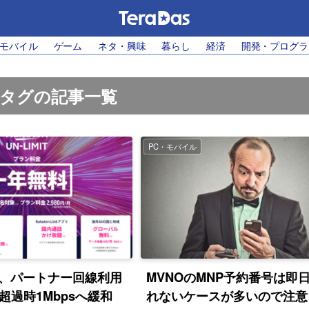
・モバイル
ゲーム
ネタ・興味
暮らし
経済
開発・プログラ
」タグの記事一覧
PC・モバイル
、パートナー回線利用
MVNOのMNP予約番号は即
超過時1Mbpsへ緩和
れないケースが多いので注意