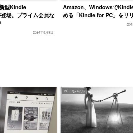
型Kindle
Amazon、WindowsでKind
iteが登場。プライム会員な
める「Kindle for PC」を
フ
20
2024年8月9日
PC・モバイル