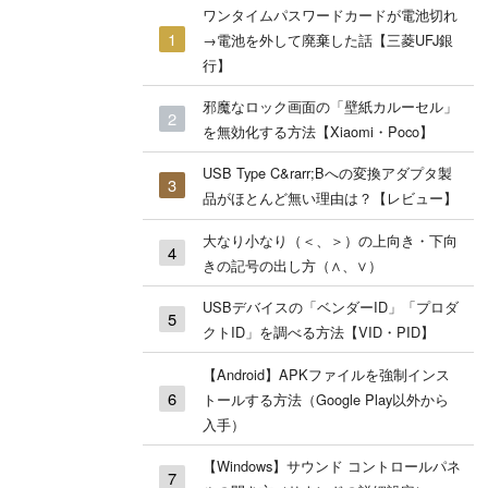
ワンタイムパスワードカードが電池切れ
→電池を外して廃棄した話【三菱UFJ銀
行】
邪魔なロック画面の「壁紙カルーセル」
を無効化する方法【Xiaomi・Poco】
USB Type C&rarr;Bへの変換アダプタ製
品がほとんど無い理由は？【レビュー】
大なり小なり（＜、＞）の上向き・下向
きの記号の出し方（∧、∨）
USBデバイスの「ベンダーID」「プロダ
クトID」を調べる方法【VID・PID】
【Android】APKファイルを強制インス
トールする方法（Google Play以外から
入手）
【Windows】サウンド コントロールパネ