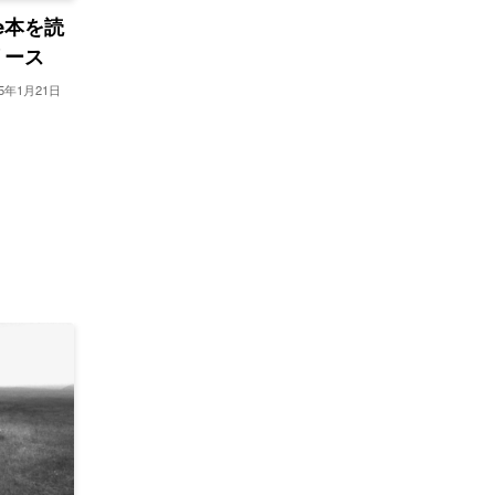
le本を読
リリース
15年1月21日