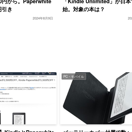
0円から。Paperwhite
「Kindle Unlimited」が
0円引き
始。対象の本は？
2024年8月9日
2
PC・モバイル