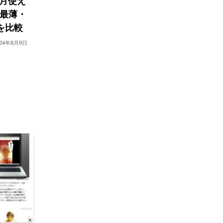
月使え
売。最薄・
を比較
024年8月9日