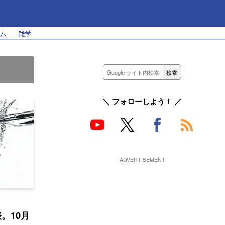
ム
雑学
＼ フォローしよう！ ／
、
発表。10月