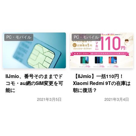
PC・モバイル
PC・モバイル
IIJmio、番号そのままでド
【IIJmio】一括110円！
コモ・au網のSIM変更を可
Xiaomi Redmi 9Tの在庫は
能に
朝に復活？
2021年3月5日
2021年3月4日