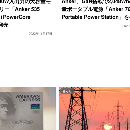
大30W入出力の大容量モ
Anker、GaN搭載で2,048W
「Anker 535
量ポータブル電源「Anker 76
（PowerCore
Portable Power Station
を発売
202
2022年11月17日
暮らし