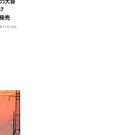
hの大容
7
」を発売
2年11月14日