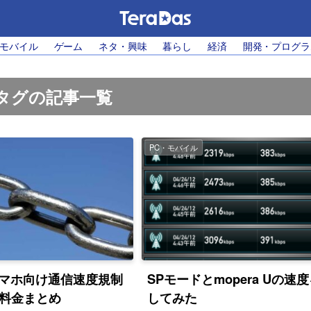
・モバイル
ゲーム
ネタ・興味
暮らし
経済
開発・プログラ
」タグの記事一覧
PC・モバイル
マホ向け通信速度規制
SPモードとmopera Uの速
り料金まとめ
してみた