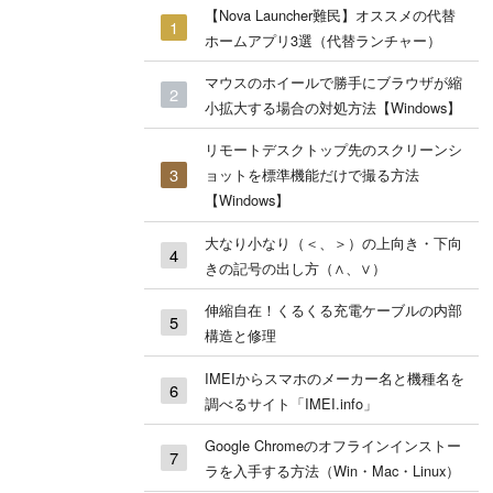
【Nova Launcher難民】オススメの代替
ホームアプリ3選（代替ランチャー）
マウスのホイールで勝手にブラウザが縮
小拡大する場合の対処方法【Windows】
リモートデスクトップ先のスクリーンシ
ョットを標準機能だけで撮る方法
【Windows】
大なり小なり（＜、＞）の上向き・下向
きの記号の出し方（∧、∨）
伸縮自在！くるくる充電ケーブルの内部
構造と修理
IMEIからスマホのメーカー名と機種名を
調べるサイト「IMEI.info」
Google Chromeのオフラインインストー
ラを入手する方法（Win・Mac・Linux）