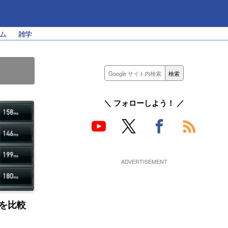
ム
雑学
＼ フォローしよう！ ／
度を比較