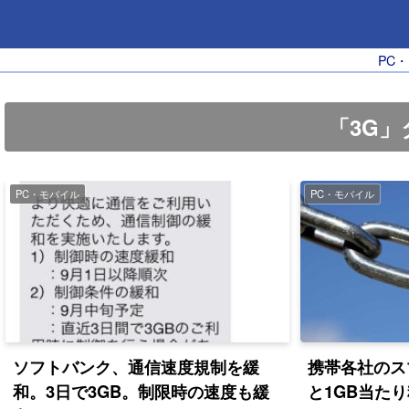
PC
「3G
PC・モバイル
PC・モバイル
ソフトバンク、通信速度規制を緩
携帯各社のス
和。3日で3GB。制限時の速度も緩
と1GB当た