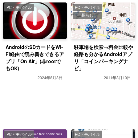
PC・モバイル
PC・モバイル
暮らし
AndroidのSDカードをWi-
駐車場を検索→料金比較や
Fi経由で読み書きできるア
経路も分かるAndroidアプ
プリ「On Air」(非rootで
リ「コインパーキングナ
もOK)
ビ」
2024年8月8日
2011年8月10日
PC・モバイル
PC・モバイル