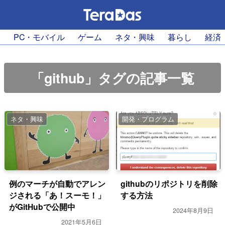
PC・モバイル
ゲーム
ネタ・興味
暮らし
経済
「github」タグの記事一覧
ネタ・興味
開発・プログラム
例のマーチが自動でアレン
githubのリポジトリを削除
ジされる「あ！スーモ！」
する方法
がGitHubで公開中
2024年8月9日
2021年5月6日