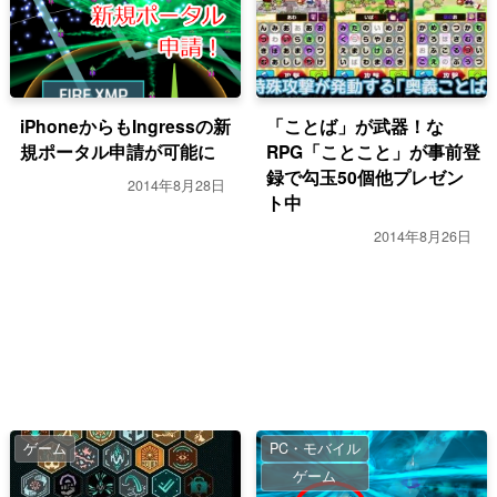
iPhoneからもIngressの新
「ことば」が武器！な
規ポータル申請が可能に
RPG「ことこと」が事前登
録で勾玉50個他プレゼン
2014年8月28日
ト中
2014年8月26日
ゲーム
PC・モバイル
ゲーム