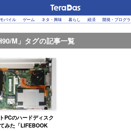
・モバイル
ゲーム
ネタ・興味
暮らし
経済
開発・プログラ
 SH90/M」タグの記事一覧
トPCのハードディスク
てみた「LIFEBOOK