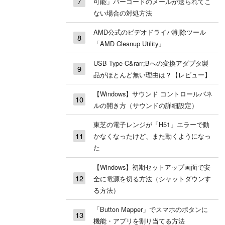
可能」バーコードのメールが送られてこ
ない場合の対処方法
AMD公式のビデオドライバ削除ツール
「AMD Cleanup Utility」
USB Type C&rarr;Bへの変換アダプタ製
品がほとんど無い理由は？【レビュー】
【Windows】サウンド コントロールパネ
ルの開き方（サウンドの詳細設定）
東芝の電子レンジが「H51」エラーで動
かなくなったけど、また動くようになっ
た
【Windows】初期セットアップ画面で安
全に電源を切る方法（シャットダウンす
る方法）
「Button Mapper」でスマホのボタンに
機能・アプリを割り当てる方法