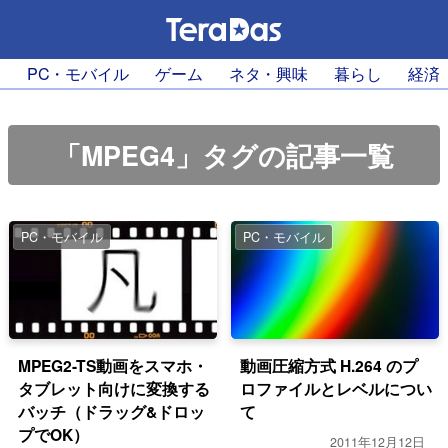
PC・モバイル
ゲーム
ネタ・興味
暮らし
経済
「MPEG4」タグの記事一覧
PC・モバイル
PC・モバイル
MPEG2-TS動画をスマホ・
動画圧縮方式 H.264 のプ
タブレット向けに変換する
ロファイルとレベルについ
バッチ（ドラッグ&ドロッ
て
プでOK）
2011年12月12日