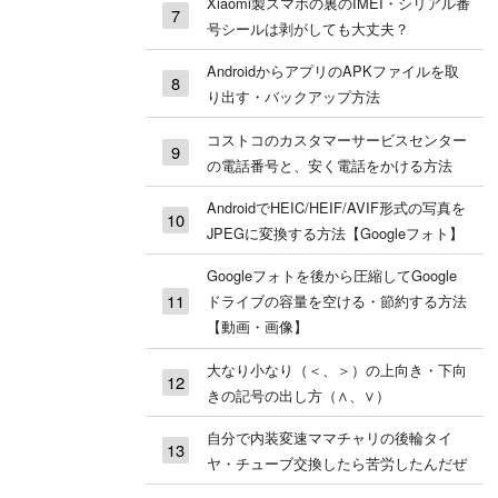
Xiaomi製スマホの裏のIMEI・シリアル番
号シールは剥がしても大丈夫？
AndroidからアプリのAPKファイルを取
り出す・バックアップ方法
コストコのカスタマーサービスセンター
の電話番号と、安く電話をかける方法
AndroidでHEIC/HEIF/AVIF形式の写真を
JPEGに変換する方法【Googleフォト】
Googleフォトを後から圧縮してGoogle
ドライブの容量を空ける・節約する方法
【動画・画像】
大なり小なり（＜、＞）の上向き・下向
きの記号の出し方（∧、∨）
自分で内装変速ママチャリの後輪タイ
ヤ・チューブ交換したら苦労したんだぜ