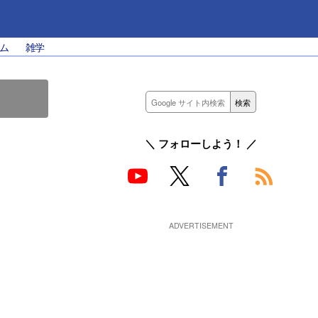
ム
雑学
＼ フォローしよう！ ／