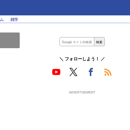
ム
雑学
＼ フォローしよう！ ／