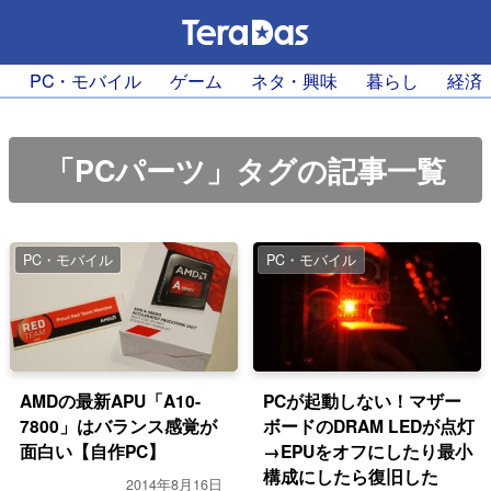
PC・モバイル
ゲーム
ネタ・興味
暮らし
経済
「PCパーツ」タグの記事一覧
PC・モバイル
PC・モバイル
AMDの最新APU「A10-
PCが起動しない！マザー
7800」はバランス感覚が
ボードのDRAM LEDが点灯
面白い【自作PC】
→EPUをオフにしたり最小
構成にしたら復旧した
2014年8月16日