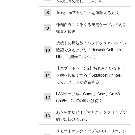
きの記号の出し方（∧、∨）
Telegramアカウントを削除する方法
伸縮自在！くるくる充電ケーブルの内部
構造と修理
接続中の周波数・バンドをリアルタイム
確認できるアプリ「Network Cell Info
Lite」【楽天モバイル】
【スプラトゥーン2】写真みたいなドッ
ト絵を投稿できる「Splatpost Printer」
ってシステムが存在する
LANケーブルのCat5e、Cat6、Cat6A、
Cat6E、Cat7の違いは何？
あきらめない！「すだれ」をクリップで
網戸に掛ける方法
リモートデスクトップ先のスクリーンシ