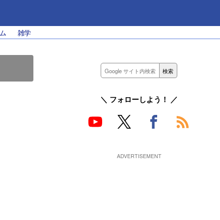
ム
雑学
＼ フォローしよう！ ／