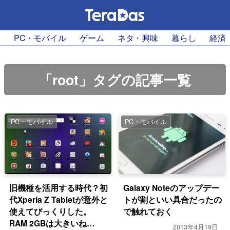
PC・モバイル
ゲーム
ネタ・興味
暮らし
経済
「root」タグの記事一覧
PC・モバイル
PC・モバイル
旧機種を活用する時代？初
Galaxy Noteのアップデー
代Xperia Z Tabletが意外と
トが割といい具合だったの
使えてびっくりした。
で触れておく
RAM 2GBは大きいね
2013年4月19日