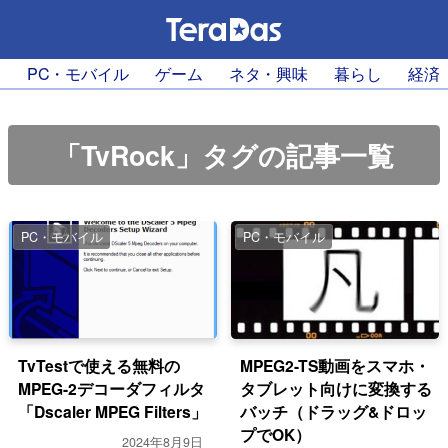
PC・モバイル
ゲーム
ネタ・興味
暮らし
経済
「TvRock」タグの記事一覧
PC・モバイル
PC・モバイル
TvTestで使える無料の
MPEG2-TS動画をスマホ・
MPEG-2デコーダフィルタ
タブレット向けに変換する
「Dscaler MPEG Filters」
バッチ（ドラッグ&ドロッ
プでOK）
2024年8月9日