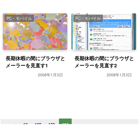
PC・モバイル
PC・モバイル
長期休暇の間にブラウザと
長期休暇の間にブラウザと
メーラーを見直す1
メーラーを見直す2
2008年1月3日
2008年1月3日
«
<
10
122
123
124