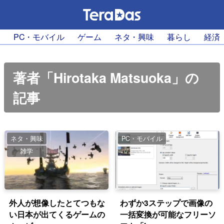
PC・モバイル
ゲーム
ネタ・興味
暮らし
経済
著者「Hirotaka Matsuoka」の
記事
ネタ・興味
PC・モバイル
雑学
外人が想像したとてつもな
わずか3ステップで画像の
い日本が出てくるゲームの
一括変換が可能なフリーソ